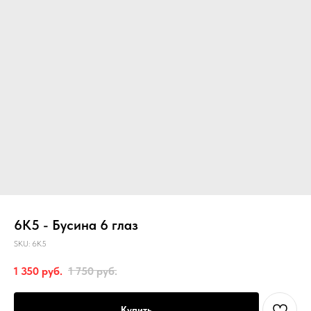
6К5 - Бусина 6 глаз
SKU:
6К5
1 350
руб.
1 750
руб.
Купить