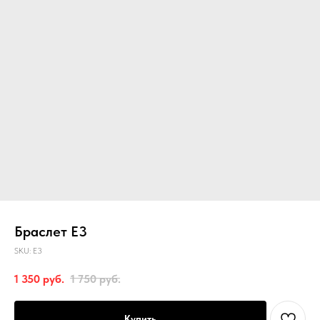
Браслет Е3
SKU:
Е3
1 350
руб.
1 750
руб.
Купить