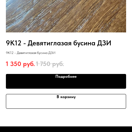
9К12 - Девятиглазая бусина ДЗИ
Б
9К12 - Девятиглазая бусина ДЗИ
Бра
1 350
руб.
1 750
руб.
1
Подробнее
В корзину