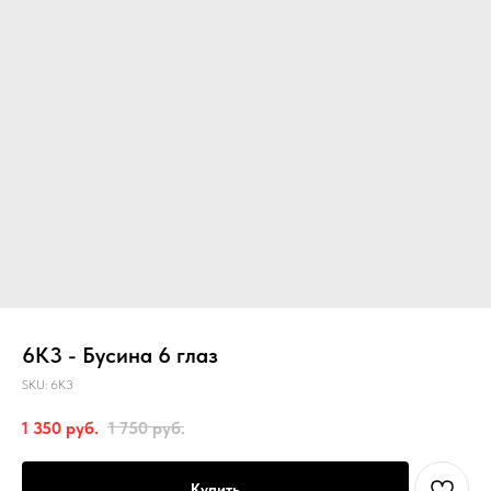
6К3 - Бусина 6 глаз
SKU:
6К3
1 350
руб.
1 750
руб.
Купить