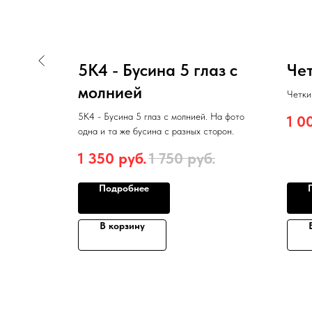
5К4 - Бусина 5 глаз с
Че
молнией
Четки
5К4 - Бусина 5 глаз с молнией. На фото
1 0
одна и та же бусина с разных сторон.
.
1 350
руб.
1 750
руб.
Подробнее
В корзину