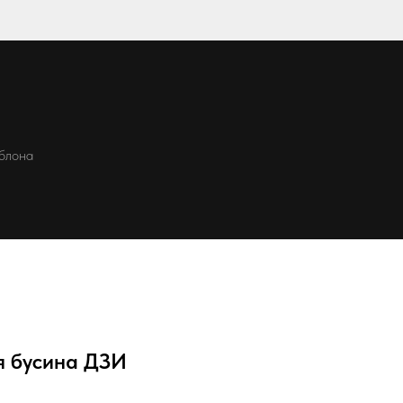
блона
я бусина ДЗИ