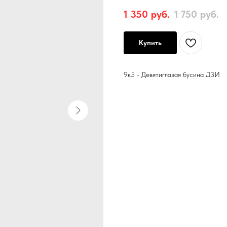
1 350
руб.
1 750
руб.
Купить
9к5 - Девятиглазая бусина ДЗИ