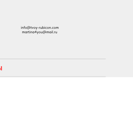
info@tvoy-rubicon.com
martina4you@mail.ru
Ы