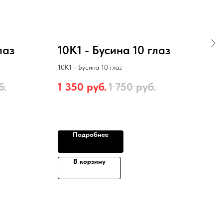
лаз
10К1 - Бусина 10 глаз
3к
бу
10К1 - Бусина 10 глаз
3к2 -
б.
1 350
руб.
1 750
руб.
1 3
Подробнее
В корзину