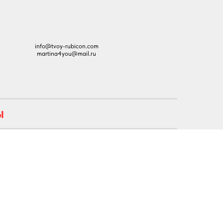
info@tvoy-rubicon.com
martina4you@mail.ru
Ы