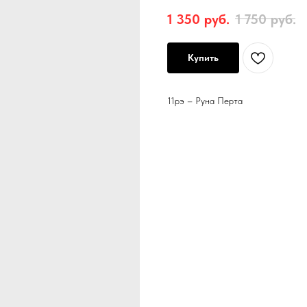
1 350
руб.
1 750
руб.
Купить
11рэ – Руна Перта