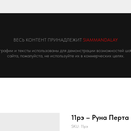
ВЕСЬ КОНТЕНТ ПРИНАДЛЕЖИТ
SIAMMANDALAY
графии и тексты использованы для демонстрации возможностей ша
сайта, пожалуйста, не используйте их в коммерческих целях.
11рэ – Руна Перта
SKU:
11рэ